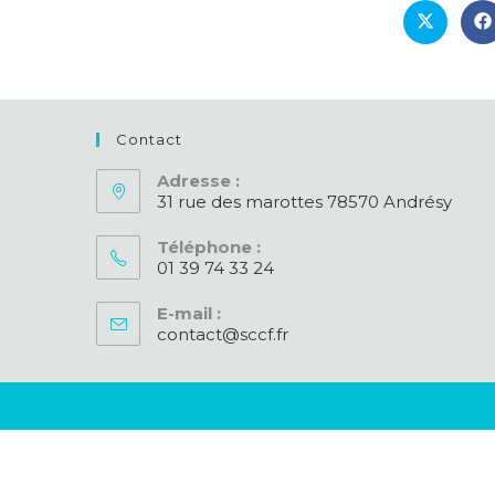
Ouvrir
O
dans
d
une
u
autre
a
fenêtre
f
Contact
Adresse :
31 rue des marottes 78570 Andrésy
Téléphone :
01 39 74 33 24
S’ouvre
E-mail :
dans
contact@sccf.fr
S’ouvre
votre
dans
application
votre
application