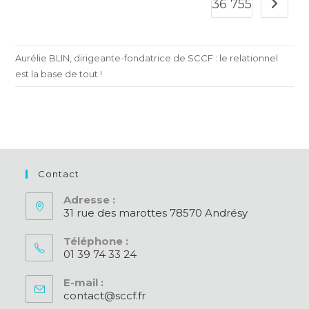
36 755
Aller à 
Aurélie BLIN, dirigeante-fondatrice de SCCF : le relationnel
est la base de tout !
Contact
Adresse :
31 rue des marottes 78570 Andrésy
Téléphone :
01 39 74 33 24
S’ouvre
E-mail :
dans
contact@sccf.fr
S’ouvre
votre
dans