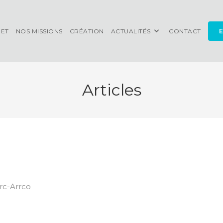
NET
NOS MISSIONS
CRÉATION
ACTUALITÉS
CONTACT
E
Articles
irc-Arrco