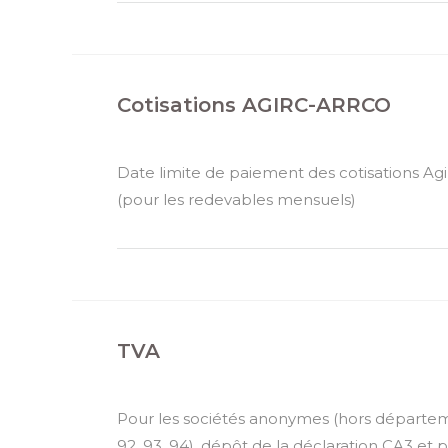
Cotisations AGIRC-ARRCO
Date limite de paiement des cotisations Ag
(pour les redevables mensuels)
TVA
Pour les sociétés anonymes (hors départem
92, 93, 94), dépôt de la déclaration CA3 et