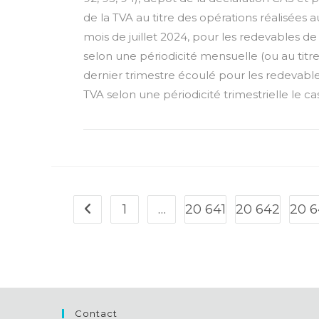
de la TVA au titre des opérations réalisées a
mois de juillet 2024, pour les redevables de
selon une périodicité mensuelle (ou au titr
dernier trimestre écoulé pour les redevable
TVA selon une périodicité trimestrielle le c
1
…
20 641
20 642
20 
Go to the previous page
Contact