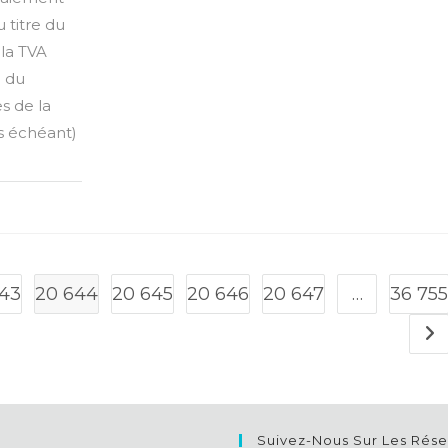
u titre du
 la TVA
e du
s de la
as échéant)
643
20 644
20 645
20 646
20 647
…
36 755
All
Suivez-Nous Sur Les Rés