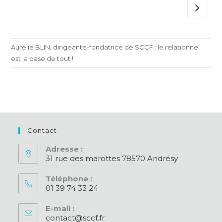
Aller à 
Aurélie BLIN, dirigeante-fondatrice de SCCF : le relationnel
est la base de tout !
Contact
Adresse :
31 rue des marottes 78570 Andrésy
Téléphone :
01 39 74 33 24
S’ouvre
E-mail :
dans
contact@sccf.fr
S’ouvre