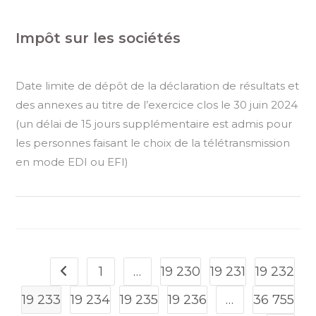
Impôt sur les sociétés
Date limite de dépôt de la déclaration de résultats et
des annexes au titre de l’exercice clos le 30 juin 2024
(un délai de 15 jours supplémentaire est admis pour
les personnes faisant le choix de la télétransmission
en mode EDI ou EFI)
1
…
19 230
19 231
19 232
Go to the previous page
19 233
19 234
19 235
19 236
…
36 755