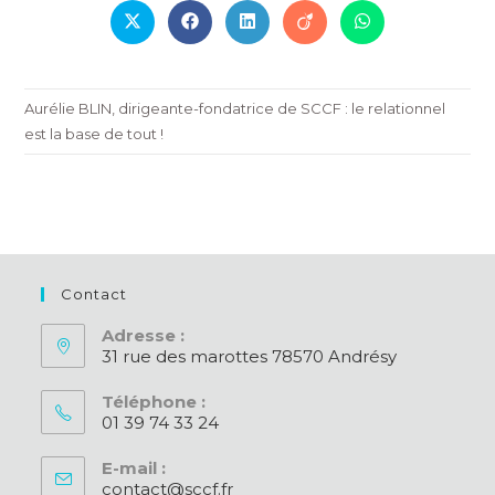
CE
CONTENU
Ouvrir
Ouvrir
Ouvrir
Ouvrir
Ouvrir
dans
dans
dans
dans
dans
une
une
une
une
une
autre
autre
autre
autre
autre
fenêtre
fenêtre
fenêtre
fenêtre
fenêtre
Aurélie BLIN, dirigeante-fondatrice de SCCF : le relationnel
est la base de tout !
Contact
Adresse :
31 rue des marottes 78570 Andrésy
Téléphone :
01 39 74 33 24
S’ouvre
E-mail :
dans
contact@sccf.fr
S’ouvre